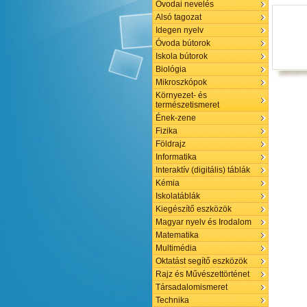
Óvodai nevelés
Alsó tagozat
Idegen nyelv
Óvoda bútorok
Iskola bútorok
Biológia
Mikroszkópok
Környezet- és
természetismeret
Ének-zene
Fizika
Földrajz
Informatika
Interaktív (digitális) táblák
Kémia
Iskolatáblák
Kiegészítő eszközök
Magyar nyelv és Irodalom
Matematika
Multimédia
Oktatást segítő eszközök
Rajz és Művészettörténet
Társadalomismeret
Technika