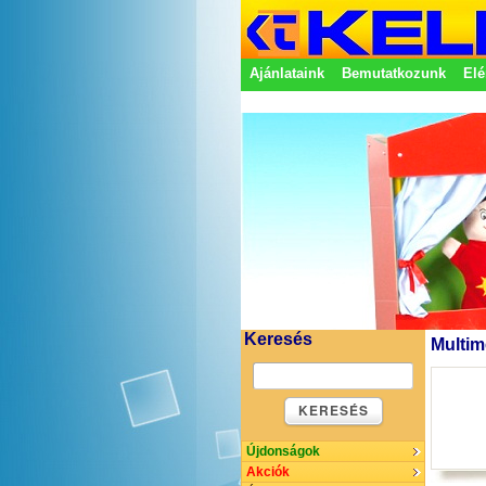
Ajánlataink
Bemutatkozunk
Elé
Adatkezelési nyilatkozat
Képvisel
Keresés
Multim
KERESÉS
Újdonságok
Akciók