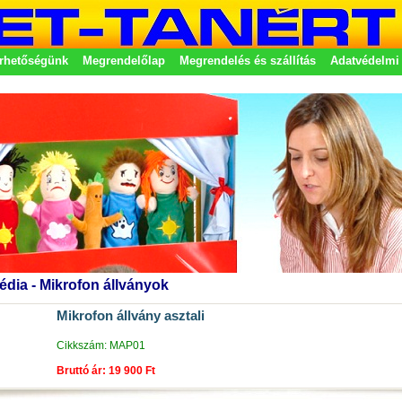
rhetőségünk
Megrendelőlap
Megrendelés és szállítás
Adatvédelmi 
etek
édia - Mikrofon állványok
Mikrofon állvány asztali
Cikkszám: MAP01
Bruttó ár: 19 900 Ft