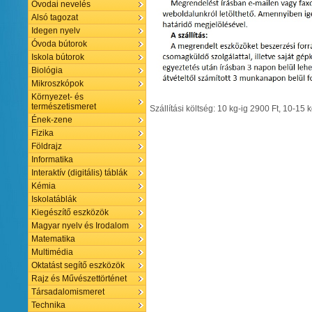
Óvodai nevelés
Alsó tagozat
Idegen nyelv
Óvoda bútorok
Iskola bútorok
Biológia
Mikroszkópok
Környezet- és
természetismeret
Szállítási költség: 10 kg-ig 2900 Ft, 10-15 
Ének-zene
Fizika
Földrajz
Informatika
Interaktív (digitális) táblák
Kémia
Iskolatáblák
Kiegészítő eszközök
Magyar nyelv és Irodalom
Matematika
Multimédia
Oktatást segítő eszközök
Rajz és Művészettörténet
Társadalomismeret
Technika