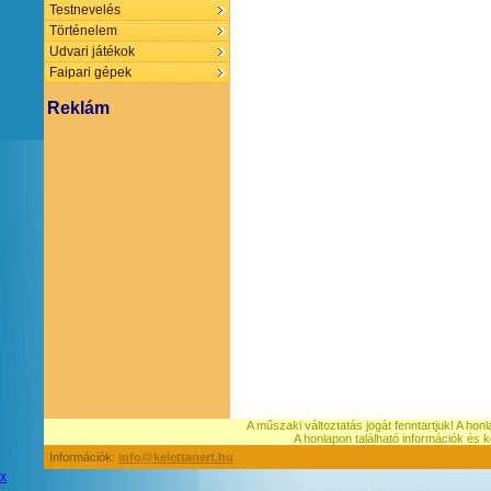
Testnevelés
Történelem
Udvari játékok
Faipari gépek
Reklám
A műszaki változtatás jogát fenntartjuk! A hon
A honlapon található információk é
Információk:
info@kelettanert.hu
x