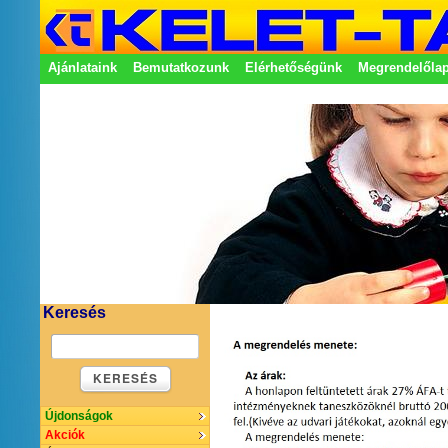
Ajánlataink
Bemutatkozunk
Elérhetőségünk
Megrendelőla
Adatkezelési nyilatkozat
Képviseletek
Keresés
KERESÉS
Újdonságok
Akciók