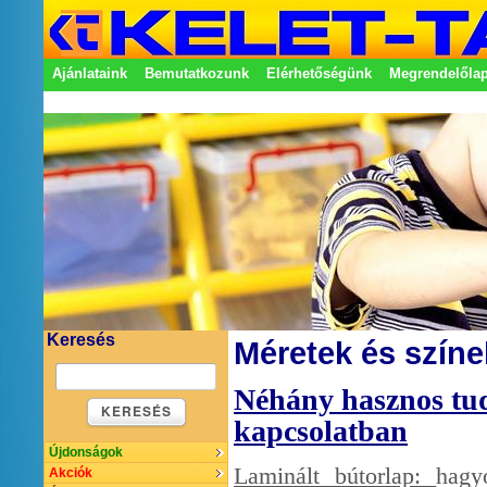
Ajánlataink
Bemutatkozunk
Elérhetőségünk
Megrendelőla
Adatkezelési nyilatkozat
Képviseletek
Keresés
Méretek és színe
Néhány hasznos tud
KERESÉS
kapcsolatban
Újdonságok
Laminált bútorlap:
hagy
Akciók