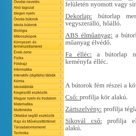
Óvodai nevelés
felületén nyomott vagy sim
Alsó tagozat
Idegen nyelv
Dekorlap:
bútorlap mere
Óvoda bútorok
vegyszerálló, hőálló.
Iskola bútorok
Biológia
ABS élműanyag:
a bútor
Mikroszkópok
műanyag élvédő.
Környezet- és
természetismeret
Ének-zene
Fa élléc:
a bútorlap nút
Fizika
keményfa élléc.
Földrajz
Informatika
Interaktív (digitális) táblák
Kémia
A bútorok fém részei a k
Iskolatáblák
Kiegészítő eszközök
Cső:
profilja kör alakú.
Magyar nyelv és Irodalom
Matematika
Zártszelvény:
profilja tégl
Multimédia
Oktatást segítő eszközök
Síkovál cső:
profilja el
Rajz és Művészettörténet
alakú.
Társadalomismeret
Technika