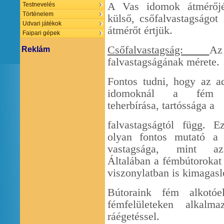
A Vas idomok átmérőj
Testnevelés
Történelem
külső, csőfalvastagságot 
Udvari játékok
átmérőt értjük.
Faipari gépek
Csőfalvastagság:
A
Reklám
falvastagságának mérete.
Fontos tudni, hogy az a
idomoknál a fém m
teherbírása, tartóssága a
falvastagságtól függ. E
olyan fontos mutató a
vastagsága, mint az
Általában a fémbútorokat
viszonylatban is kimagasl
Bútoraink fém alkotó
fémfelületeken alkalma
ráégetéssel.