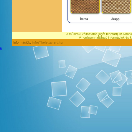
A műszaki változtatás jogát fenntartjuk! A hon
A honlapon található információk é
Információk:
info@kelettanert.hu
x