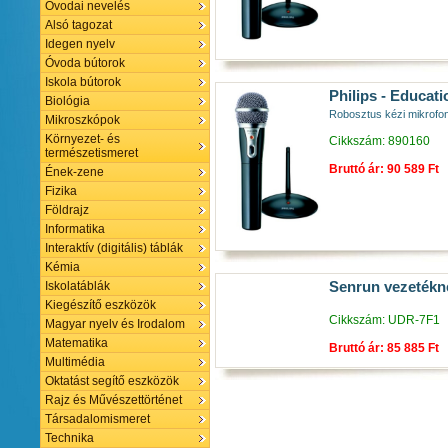
Óvodai nevelés
Alsó tagozat
Idegen nyelv
Óvoda bútorok
Iskola bútorok
Philips - Educati
Biológia
Robosztus kézi mikrofon
Mikroszkópok
Környezet- és
Cikkszám: 890160
természetismeret
Bruttó ár: 90 589 Ft
Ének-zene
Fizika
Földrajz
Informatika
Interaktív (digitális) táblák
Kémia
Iskolatáblák
Senrun vezetékné
Kiegészítő eszközök
Cikkszám: UDR-7F1
Magyar nyelv és Irodalom
Matematika
Bruttó ár: 85 885 Ft
Multimédia
Oktatást segítő eszközök
Rajz és Művészettörténet
Társadalomismeret
Technika