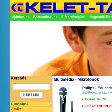
Ajánlataink
Bemutatkozunk
Elérhetőségünk
Megrendelőla
Adatkezelési nyilatkozat
Képviseletek
Keresés
Multimédia - Mikrofonok
Philips - Educati
2 db Robosztus kézi mik
KERESÉS
Cikkszám: 990260
Újdonságok
Bruttó ár: 108 539 Ft
Akciók