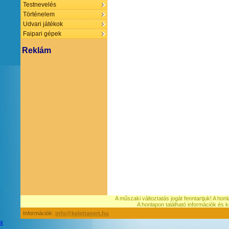
Testnevelés
Történelem
Udvari játékok
Faipari gépek
Reklám
A műszaki változtatás jogát fenntartjuk! A hon
A honlapon található információk é
Információk:
info@kelettanert.hu
x