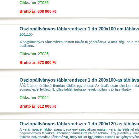
Cikkszám: 2T086
Bruttó ár: 608 900 Ft
Oszlopállványos táblarendszer 1 db 200x100 cm táblával
200x100
A hagyományos táblamázzal festett táblák új generációja. A máz régi, de a fa 
acéllemez.
Cikkszám: 2T085
Bruttó ár: 573 600 Ft
Oszlopállványos táblarendszer 1 db 200x100-as tábláva
tábla
A szárazon törölhető filctollas táblák egy típusa. Az általánosan elterjedt műa
zománc-acél felületű filctollas táblák tartósak, évek múltán is jól tisztíthatók.
Cikkszám: 2T094
Bruttó ár: 612 000 Ft
Oszlopállványos táblarendszer 1 db 200x120-as tábláva
A kerámia-acél táblák alapanyaga egy speciálisan égetett kerámia felülettel ell
hagyományos táblákkal szemben támasztott elvárásoknak, egy jelentős különbs
felülete helyettesíti a táblamázat, mely felület így jobban ellenáll az igénybev