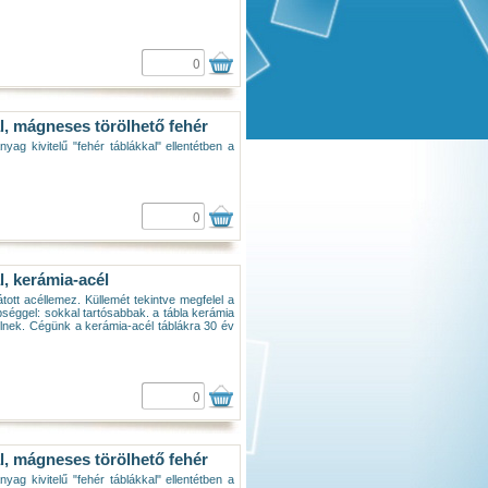
l, mágneses törölhető fehér
nyag kivitelű "fehér táblákkal" ellentétben a
l, kerámia-acél
átott acéllemez. Küllemét tekintve megfelel a
éggel: sokkal tartósabbak. a tábla kerámia
ételnek. Cégünk a kerámia-acél táblákra 30 év
l, mágneses törölhető fehér
nyag kivitelű "fehér táblákkal" ellentétben a