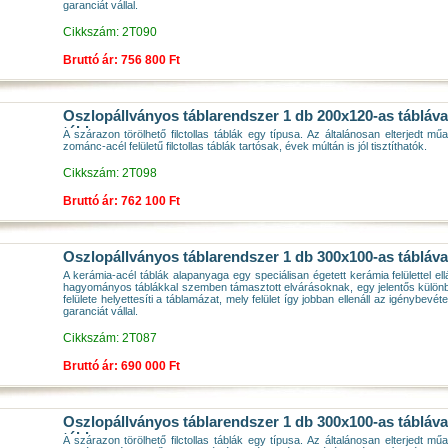
garanciát vállal.
Cikkszám: 2T090
Bruttó ár: 756 800 Ft
Oszlopállványos táblarendszer 1 db 200x120-as tábláva
tábla
A szárazon törölhető filctollas táblák egy típusa. Az általánosan elterjedt műa
zománc-acél felületű filctollas táblák tartósak, évek múltán is jól tisztíthatók.
Cikkszám: 2T098
Bruttó ár: 762 100 Ft
Oszlopállványos táblarendszer 1 db 300x100-as tábláva
A kerámia-acél táblák alapanyaga egy speciálisan égetett kerámia felülettel ell
hagyományos táblákkal szemben támasztott elvárásoknak, egy jelentős különbs
felülete helyettesíti a táblamázat, mely felület így jobban ellenáll az igénybev
garanciát vállal.
Cikkszám: 2T087
Bruttó ár: 690 000 Ft
Oszlopállványos táblarendszer 1 db 300x100-as tábláva
tábla
A szárazon törölhető filctollas táblák egy típusa. Az általánosan elterjedt műa