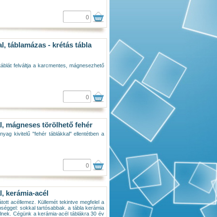
, táblamázas - krétás tábla
táblát felváltja a karcmentes, mágnesezhető
l, mágneses törölhető fehér
nyag kivitelű "fehér táblákkal" ellentétben a
l, kerámia-acél
átott acéllemez. Küllemét tekintve megfelel a
éggel: sokkal tartósabbak. a tábla kerámia
ételnek. Cégünk a kerámia-acél táblákra 30 év