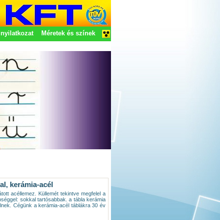
nyilatkozat
Méretek és színek
al, kerámia-acél
átott acéllemez. Küllemét tekintve megfelel a
éggel: sokkal tartósabbak. a tábla kerámia
ételnek. Cégünk a kerámia-acél táblákra 30 év