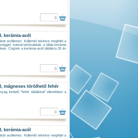
l, kerámia-acél
átott acéllemez. Küllemét tekintve megfelel a
éggel: sokkal tartósabbak. a tábla kerámia
ételnek. Cégünk a kerámia-acél táblákra 30 év
l, mágneses törölhető fehér
nyag kivitelű "fehér táblákkal" ellentétben a
l, kerámia-acél
átott acéllemez. Küllemét tekintve megfelel a