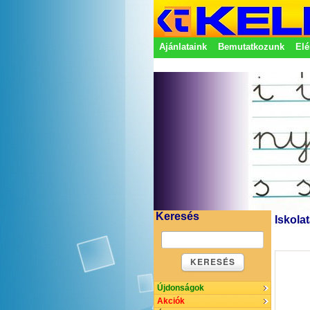
Ajánlataink
Bemutatkozunk
Elé
Adatkezelési nyilatkozat
Képvisel
Keresés
Iskola
KERESÉS
Újdonságok
Akciók