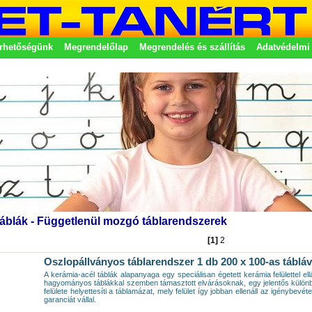
rhetőségünk
Megrendelőlap
Megrendelés és szállítás
Adatvédelmi 
etek
táblák - Függetlenül mozgó táblarendszerek
[1]
2
Oszlopállványos táblarendszer 1 db 200 x 100-as tábláv
A kerámia-acél táblák alapanyaga egy speciálisan égetett kerámia felülettel ell
hagyományos táblákkal szemben támasztott elvárásoknak, egy jelentős különbs
felülete helyettesíti a táblamázat, mely felület így jobban ellenáll az igénybev
garanciát vállal.