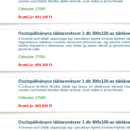
zománc-acél felületű filctollas táblák tartósak, évek múltán is jól tisztíthatók.
Cikkszám: 2T095
Bruttó ár: 693 100 Ft
Oszlopállványos táblarendszer 1 db 300x120-as tábláva
A kerámia-acél táblák alapanyaga egy speciálisan égetett kerámia felülettel ell
hagyományos táblákkal szemben támasztott elvárásoknak, egy jelentős különbs
felülete helyettesíti a táblamázat, mely felület így jobban ellenáll az igénybev
garanciát vállal.
Cikkszám: 2T091
Bruttó ár: 859 300 Ft
Oszlopállványos táblarendszer 1 db 300x120-as tábláva
tábla
A szárazon törölhető filctollas táblák egy típusa. Az általánosan elterjedt műa
zománc-acél felületű filctollas táblák tartósak, évek múltán is jól tisztíthatók.
Cikkszám: 2T099
Bruttó ár: 865 600 Ft
Oszlopállványos táblarendszer 1 db 400x100-as tábláva
A kerámia-acél táblák alapanyaga egy speciálisan égetett kerámia felülettel ell