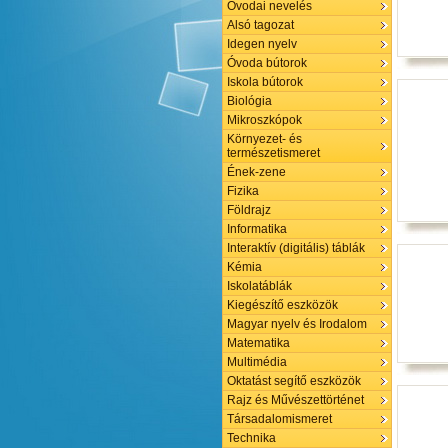
Óvodai nevelés
Alsó tagozat
Idegen nyelv
Óvoda bútorok
Iskola bútorok
Biológia
Mikroszkópok
Környezet- és
természetismeret
Ének-zene
Fizika
Földrajz
Informatika
Interaktív (digitális) táblák
Kémia
Iskolatáblák
Kiegészítő eszközök
Magyar nyelv és Irodalom
Matematika
Multimédia
Oktatást segítő eszközök
Rajz és Művészettörténet
Társadalomismeret
Technika