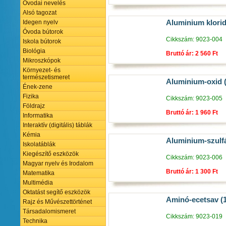
Óvodai nevelés
Alsó tagozat
Aluminium klorid
Idegen nyelv
Óvoda bútorok
Cikkszám: 9023-004
Iskola bútorok
Biológia
Bruttó ár: 2 560 Ft
Mikroszkópok
Környezet- és
természetismeret
Aluminium-oxid (
Ének-zene
Fizika
Cikkszám: 9023-005
Földrajz
Bruttó ár: 1 960 Ft
Informatika
Interaktív (digitális) táblák
Kémia
Aluminium-szulfá
Iskolatáblák
Kiegészítő eszközök
Cikkszám: 9023-006
Magyar nyelv és Irodalom
Bruttó ár: 1 300 Ft
Matematika
Multimédia
Oktatást segítő eszközök
Aminó-ecetsav (1
Rajz és Művészettörténet
Társadalomismeret
Cikkszám: 9023-019
Technika