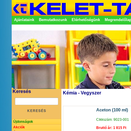
Ajánlataink
Bemutatkozunk
Elérhetőségünk
Megrendelőla
Adatkezelési nyilatkozat
Képviseletek
Keresés
Kémia - Vegyszer
Aceton (100 ml)
KERESÉS
Cikkszám: 9023-001
Újdonságok
Akciók
Bruttó ár: 1 815 Ft