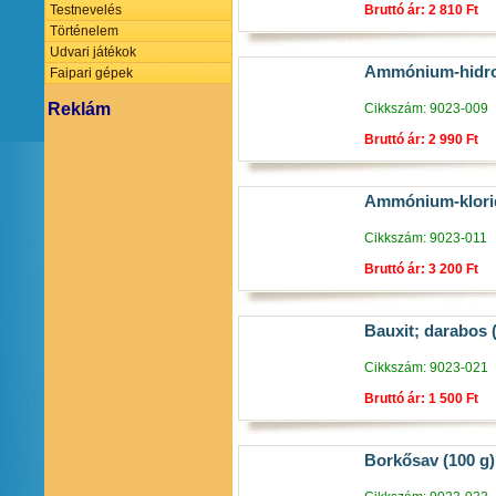
Bruttó ár: 2 810 Ft
Testnevelés
Történelem
Udvari játékok
Ammónium-hidrox
Faipari gépek
Reklám
Cikkszám: 9023-009
Bruttó ár: 2 990 Ft
Ammónium-klorid
Cikkszám: 9023-011
Bruttó ár: 3 200 Ft
Bauxit; darabos 
Cikkszám: 9023-021
Bruttó ár: 1 500 Ft
Borkősav (100 g)