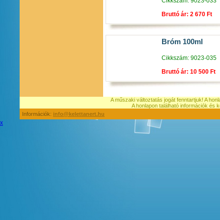
Cikkszám: 9023-033
Bruttó ár: 2 670 Ft
Bróm 100ml
Cikkszám: 9023-035
Bruttó ár: 10 500 Ft
A műszaki változtatás jogát fenntartjuk! A hon
A honlapon található információk é
Információk:
info@kelettanert.hu
x