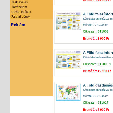
Testnevelés
Történelem
Udvari játékok
A Föld felszínfor
Faipari gépek
Kétoldalasan fóliázva, mű
Reklám
Mérete: 70 x 100 cm
Cikkszám: 6T1009
Bruttó ár: 8 900 Ft
A Föld felszínfor
Kétoldalasan laminálva, 
Cikkszám: 6T1009N
Bruttó ár: 15 900 Ft
A Föld gazdasága
Kétoldalasan fóliázva, mű
Mérete: 70 x 100 cm
Cikkszám: 6T1017
Bruttó ár: 8 900 Ft