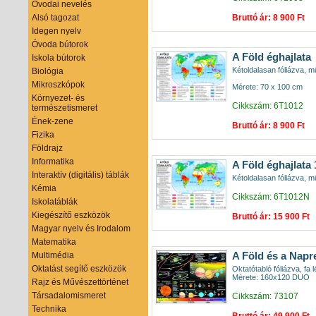
Óvodai nevelés
Bruttó ár: 8 900 Ft
Alsó tagozat
Idegen nyelv
Óvoda bútorok
A Föld éghajlata
Iskola bútorok
Kétoldalasan fóliázva, mű
Biológia
Mikroszkópok
Mérete: 70 x 100 cm
Környezet- és
Cikkszám: 6T1012
természetismeret
Ének-zene
Bruttó ár: 8 900 Ft
Fizika
Földrajz
Informatika
A Föld éghajlata
Interaktív (digitális) táblák
Kétoldalasan fóliázva, mű
Kémia
Cikkszám: 6T1012N
Iskolatáblák
Kiegészítő eszközök
Bruttó ár: 15 900 Ft
Magyar nyelv és Irodalom
Matematika
A Föld és a Napr
Multimédia
Oktatást segítő eszközök
Oktatótabló fóliázva, fa l
Mérete: 160x120 DUO
Rajz és Művészettörténet
Társadalomismeret
Cikkszám: 73107
Technika
Bruttó ár: 49 900 Ft