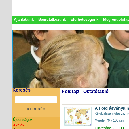
Ajánlataink
Bemutatkozunk
Elérhetőségünk
Megrendelőla
Adatkezelési nyilatkozat
Képviseletek
Keresés
Földrajz - Oktatótabló
A Föld ásványkin
KERESÉS
Kétoldalasan fóliázva, mű
Újdonságok
Mérete: 70 x 100 cm
Akciók
Cikkszám: 6T1008