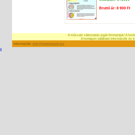
Bruttó ár: 8 900 Ft
A műszaki változtatás jogát fenntartjuk! A hon
A honlapon található információk é
Információk:
info@kelettanert.hu
x