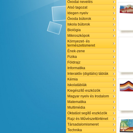
Óvodai nevelés
Alsó tagozat
Idegen nyelv
Óvoda bútorok
Iskola bútorok
Biológia
Mikroszkópok
Környezet- és
természetismeret
Ének-zene
Fizika
Földrajz
Informatika
Interaktív (digitális) táblák
Kémia
Iskolatáblák
Kiegészítő eszközök
Magyar nyelv és Irodalom
Matematika
Multimédia
Oktatást segítő eszközök
Rajz és Művészettörténet
Társadalomismeret
Technika