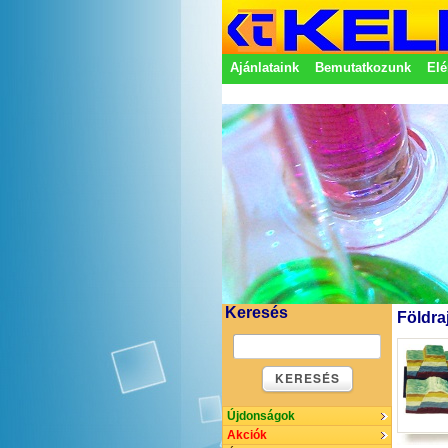
Ajánlataink
Bemutatkozunk
Elé
Adatkezelési nyilatkozat
Képvisel
Keresés
Földra
KERESÉS
Újdonságok
Akciók