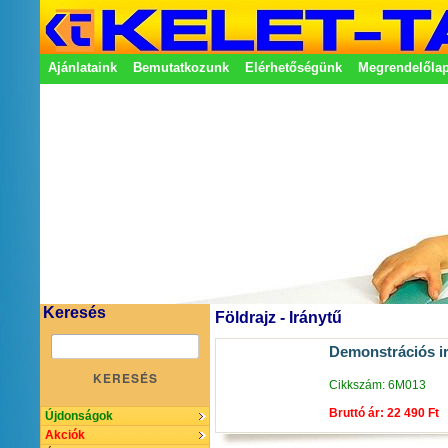
Ajánlataink
Bemutatkozunk
Elérhetőségünk
Megrendelőla
Adatkezelési nyilatkozat
Képviseletek
Keresés
Földrajz - Iránytű
Demonstrációs i
KERESÉS
Cikkszám: 6M013
Bruttó ár: 22 490 Ft
Újdonságok
Akciók