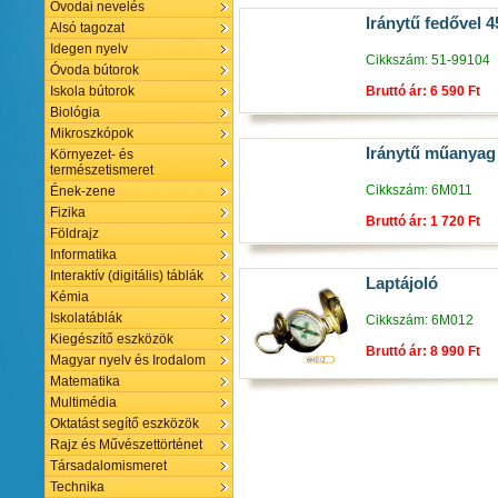
Óvodai nevelés
Iránytű fedővel 
Alsó tagozat
Idegen nyelv
Cikkszám: 51-99104
Óvoda bútorok
Bruttó ár: 6 590 Ft
Iskola bútorok
Biológia
Mikroszkópok
Iránytű műanyag
Környezet- és
természetismeret
Cikkszám: 6M011
Ének-zene
Fizika
Bruttó ár: 1 720 Ft
Földrajz
Informatika
Interaktív (digitális) táblák
Laptájoló
Kémia
Iskolatáblák
Cikkszám: 6M012
Kiegészítő eszközök
Bruttó ár: 8 990 Ft
Magyar nyelv és Irodalom
Matematika
Multimédia
Oktatást segítő eszközök
Rajz és Művészettörténet
Társadalomismeret
Technika