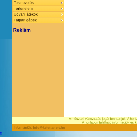
Testnevelés
Történelem
Udvari játékok
Faipari gépek
Reklám
A műszaki változtatás jogát fenntartjuk! A hon
A honlapon található információk é
Információk:
info@kelettanert.hu
x