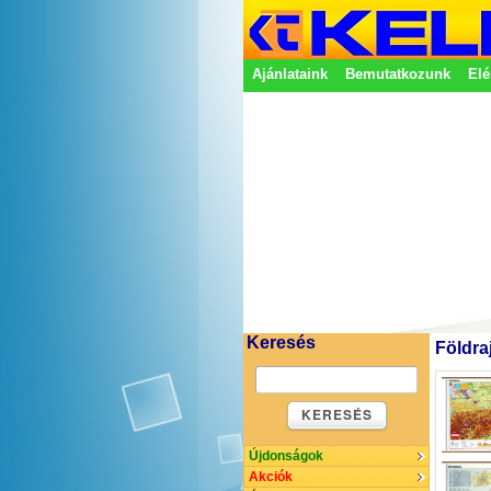
Ajánlataink
Bemutatkozunk
Elé
Adatkezelési nyilatkozat
Képvisel
Keresés
Földra
KERESÉS
Újdonságok
Akciók