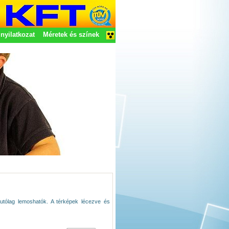
nyilatkozat
Méretek és színek
jzok utólag lemoshatók. A térképek lécezve és