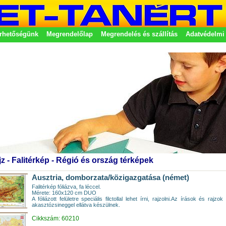
rhetőségünk
Megrendelőlap
Megrendelés és szállítás
Adatvédelmi 
etek
jz - Falitérkép - Régió és ország térképek
Ausztria, domborzata/közigazgatása (német)
Falitérkép fóliázva, fa léccel.
Mérete: 160x120 cm DUO
A fóliázott felületre speciális filctollal lehet írni, rajzolni.Az írások és ra
akasztózsineggel ellátva készülnek.
Cikkszám: 60210