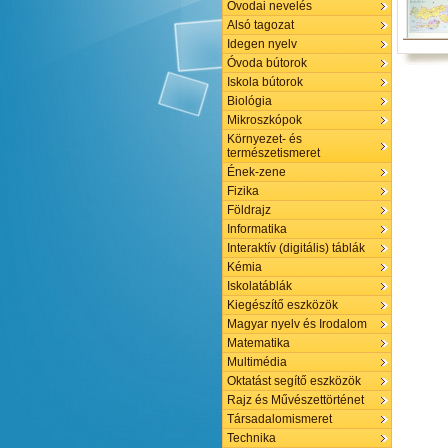
Óvodai nevelés
Alsó tagozat
Idegen nyelv
Óvoda bútorok
Iskola bútorok
Biológia
Mikroszkópok
Környezet- és
természetismeret
Ének-zene
Fizika
Földrajz
Informatika
Interaktív (digitális) táblák
Kémia
Iskolatáblák
Kiegészítő eszközök
Magyar nyelv és Irodalom
Matematika
Multimédia
Oktatást segítő eszközök
Rajz és Művészettörténet
Társadalomismeret
Technika