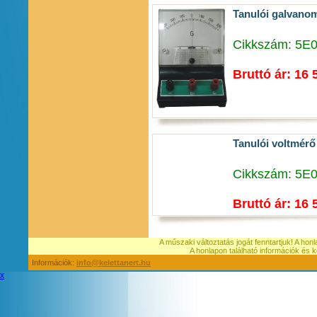
Tanulói galvano
Cikkszám: 5E
Bruttó ár: 16 
Tanulói voltmérő
Cikkszám: 5E
Bruttó ár: 16 
A műszaki változtatás jogát fenntartjuk! A hon
A honlapon található információk é
Információk:
info@kelettanert.hu
x