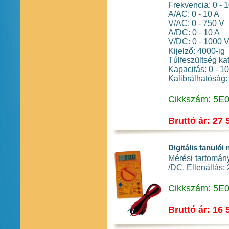
Frekvencia: 0 -
A/AC: 0 - 10 A
V/AC: 0 - 750 V
A/DC: 0 - 10 A
V/DC: 0 - 1000 
Kijelző: 4000-ig
Túlfeszültség ka
Kapacitás: 0 - 1
Kalibrálhatóság:
Cikkszám: 5E
Bruttó ár: 27 
Digitális tanulói
Mérési tartomá
/DC, Ellenállás
Cikkszám: 5E
Bruttó ár: 16 