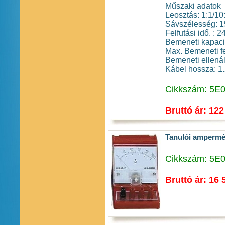
Műszaki adatok
Leosztás: 1:1/10
Sávszélesség: 
Felfutási idő. : 2
Bemeneti kapaci
Max. Bemeneti f
Bemeneti ellenál
Kábel hossza: 1
Cikkszám: 5E
Bruttó ár: 122
Tanulói amperm
Cikkszám: 5E
Bruttó ár: 16 