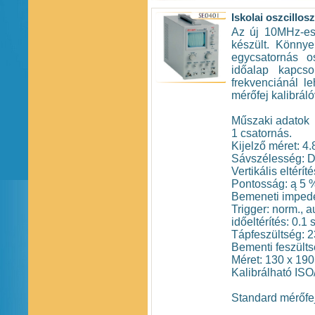
Iskolai oszcillos
Az új 10MHz-es 
készült. Könnye
egycsatornás os
időalap kapcso
frekvenciánál l
mérőfej kalibráló
Műszaki adatok
1 csatornás.
Kijelző méret: 4.
Sávszélesség: D
Vertikális eltérít
Pontosság: ą 5 
Bemeneti impede
Trigger: norm., 
időeltérítés: 0.1 
Tápfeszültség: 
Bementi feszült
Méret: 130 x 190
Kalibrálható ISO
Standard mérőfej