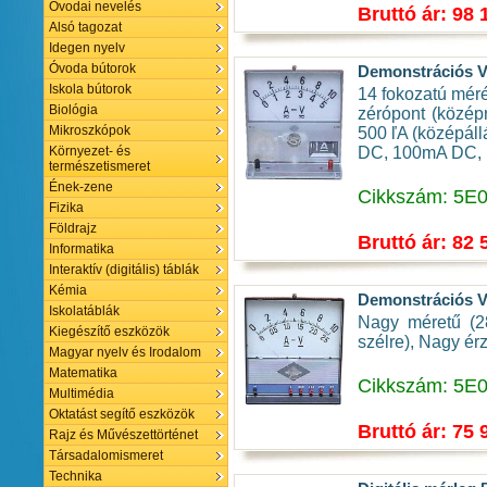
Óvodai nevelés
Bruttó ár: 98 
Alsó tagozat
Idegen nyelv
Óvoda bútorok
Demonstrációs V
Iskola bútorok
14 fokozatú méré
Biológia
zérópont (közép
Mikroszkópok
500 ľA (középá
DC, 100mA DC, 
Környezet- és
természetismeret
Ének-zene
Cikkszám: 5E
Fizika
Földrajz
Bruttó ár: 82 
Informatika
Interaktív (digitális) táblák
Kémia
Demonstrációs V
Iskolatáblák
Nagy méretű (28
Kiegészítő eszközök
szélre), Nagy é
Magyar nyelv és Irodalom
Matematika
Cikkszám: 5E
Multimédia
Oktatást segítő eszközök
Bruttó ár: 75 
Rajz és Művészettörténet
Társadalomismeret
Technika