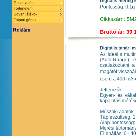
Digitális mérleg 
Testnevelés
Pontosság: 0,1g
Történelem
Udvari játékok
Cikkszám: 5M
Faipari gépek
Reklám
Bruttó ár: 39 
Digitális tanári 
Az ideális multi
(Auto-Range) 
csatlakoztatni, 
magától visszaáll
csere a 400 mA-
Jellemzők
Egyen- és váltak
kapacitás mérése
Műszaki adatok
Tápfeszültség: 1 
Alap-pontosság:
Mérési tartomán
Ellenállás: 0 - 