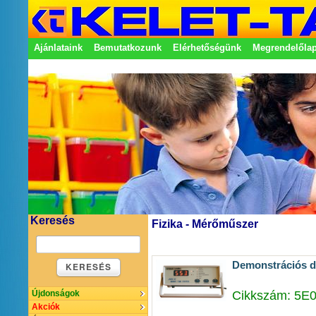
Ajánlataink
Bemutatkozunk
Elérhetőségünk
Megrendelőla
Adatkezelési nyilatkozat
Képviseletek
Keresés
Fizika - Mérőműszer
Demonstrációs di
KERESÉS
Cikkszám: 5E
Újdonságok
Akciók