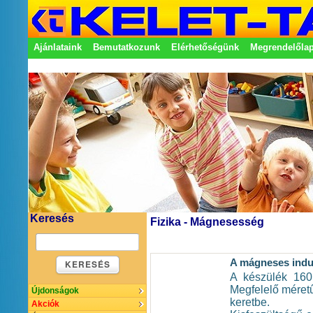
Ajánlataink
Bemutatkozunk
Elérhetőségünk
Megrendelőla
Adatkezelési nyilatkozat
Képviseletek
Keresés
Fizika - Mágnesesség
A mágneses indu
KERESÉS
A készülék 160 
Megfelelő méretű
Újdonságok
keretbe.
Akciók