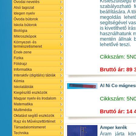
Kisfeszültségű e
Óvodai nevelés
szabályozható f
Alsó tagozat
beállítására. A 
Idegen nyelv
megoldás lehető
Óvoda bútorok
segítségével vas
Iskola bútorok
is kivetíthető ír
Biológia
használhatunk má
Mikroszkópok
mentén állnak b
Környezet- és
lehetővé teszi.
természetismeret
Ének-zene
Cikkszám: 5N
Fizika
Földrajz
Bruttó ár: 89 
Informatika
Interaktív (digitális) táblák
Kémia
Al Ni Co mágnes
Iskolatáblák
Kiegészítő eszközök
Cikkszám: 5N
Magyar nyelv és Irodalom
Matematika
Multimédia
Bruttó ár: 14 
Oktatást segítő eszközök
Rajz és Művészettörténet
Amper kerék
Társadalomismeret
Technika
Áram járta kör