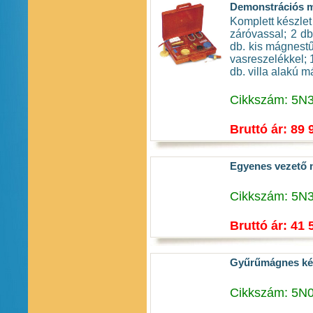
Demonstrációs má
Komplett készlet
záróvassal; 2 db
db. kis mágnestű,
vasreszelékkel; 
db. villa alakú 
Cikkszám: 5N
Bruttó ár: 89 
Egyenes vezető 
Cikkszám: 5N
Bruttó ár: 41 
Gyűrűmágnes ké
Cikkszám: 5N