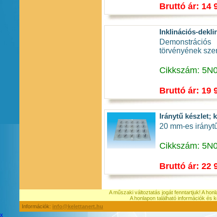
Bruttó ár: 14 
Inklinációs-dekli
Demonstrációs
törvényének sze
Cikkszám: 5N
Bruttó ár: 19 
Iránytű készlet; k
20 mm-es iránytűk
Cikkszám: 5N
Bruttó ár: 22 
A műszaki változtatás jogát fenntartjuk! A hon
A honlapon található információk é
Információk:
info@kelettanert.hu
x