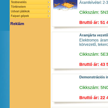
Áramfelvétel: 2-
Testnevelés
Történelem
Udvari játékok
Cikkszám: 5N
Faipari gépek
Bruttó ár: 51 
Reklám
Áramjárta vezet
Elektromos áram
körvezető, tekercs
Cikkszám: 5E
Bruttó ár: 43 
Demonstrációs i
Cikkszám: 5N
Bruttó ár: 22 