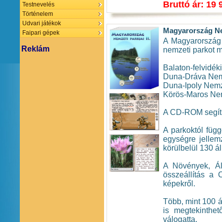
Bruttó ár: 19 
Testnevelés
Történelem
Udvari játékok
Magyarország Nem
Faipari gépek
A Magyarország 
Reklám
nemzeti parkot m
Balaton-felvidék
Duna-Dráva Nem
Duna-Ipoly Nemz
Körös-Maros Nem
A CD-ROM segíts
A parkoktól füg
egységre jellemz
körülbelül 130 ál
A Növények, Ál
összeállítás a 
képekről.
Több, mint 100 ál
is megtekinthe
válogatta.