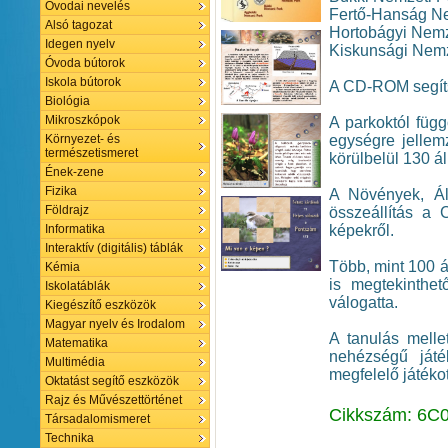
Óvodai nevelés
Fertő-Hanság Ne
Alsó tagozat
Hortobágyi Nemz
Idegen nyelv
Kiskunsági Nemz
Óvoda bútorok
Iskola bútorok
A CD-ROM segíts
Biológia
Mikroszkópok
A parkoktól füg
egységre jellemz
Környezet- és
természetismeret
körülbelül 130 ál
Ének-zene
Fizika
A Növények, Ál
Földrajz
összeállítás a 
képekről.
Informatika
Interaktív (digitális) táblák
Több, mint 100 ál
Kémia
is megtekinthe
Iskolatáblák
válogatta.
Kiegészítő eszközök
Magyar nyelv és Irodalom
A tanulás melle
Matematika
nehézségű játé
Multimédia
megfelelő játékot
Oktatást segítő eszközök
Rajz és Művészettörténet
Cikkszám: 6C
Társadalomismeret
Technika