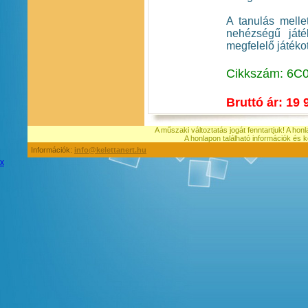
A tanulás melle
nehézségű játé
megfelelő játékot
Cikkszám: 6C
Bruttó ár: 19 
A műszaki változtatás jogát fenntartjuk! A hon
A honlapon található információk é
Információk:
info@kelettanert.hu
x