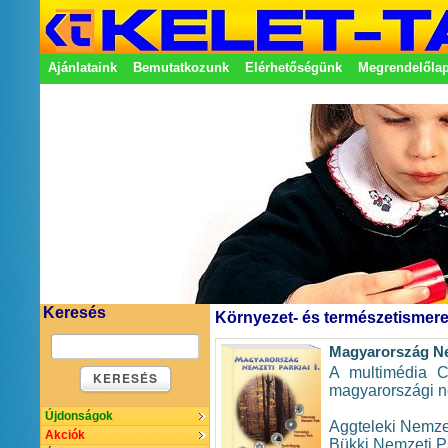
Ajánlataink
Bemutatkozunk
Elérhetőségünk
Megrendelőla
Adatkezelési nyilatkozat
Képviseletek
Keresés
Környezet- és természetismere
Magyarország Nem
A multimédia C
KERESÉS
magyarországi n
Újdonságok
Aggteleki Nemzet
Akciók
Bükki Nemzeti P