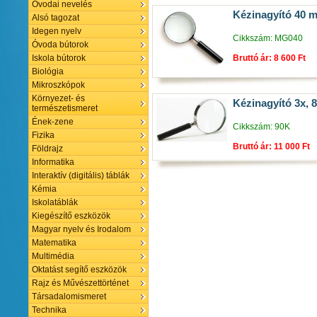
Óvodai nevelés
Kézinagyító 40 
Alsó tagozat
Idegen nyelv
Cikkszám: MG040
Óvoda bútorok
Bruttó ár: 8 600 Ft
Iskola bútorok
Biológia
Mikroszkópok
Környezet- és
Kézinagyító 3x,
természetismeret
Ének-zene
Cikkszám: 90K
Fizika
Bruttó ár: 11 000 Ft
Földrajz
Informatika
Interaktív (digitális) táblák
Kémia
Iskolatáblák
Kiegészítő eszközök
Magyar nyelv és Irodalom
Matematika
Multimédia
Oktatást segítő eszközök
Rajz és Művészettörténet
Társadalomismeret
Technika