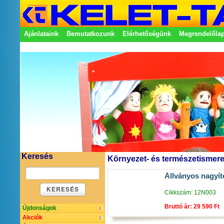
Ajánlataink
Bemutatkozunk
Elérhetőségünk
Megrendelőla
Adatkezelési nyilatkozat
Képviseletek
Keresés
Környezet- és természetismere
Állványos nagyító
KERESÉS
Cikkszám: 12N003
Bruttó ár: 29 590 Ft
Újdonságok
Akciók