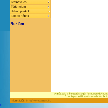
Testnevelés
Történelem
Udvari játékok
Faipari gépek
Reklám
A műszaki változtatás jogát fenntartjuk! A hon
A honlapon található információk é
Információk:
info@kelettanert.hu
x