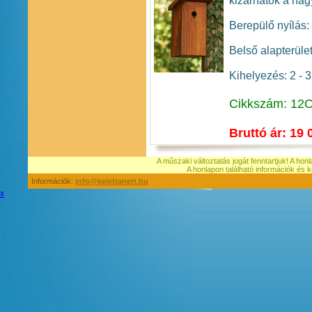
kizárhatók a nag
Berepülő nyílás:
Belső alapterüle
Kihelyezés: 2 - 
Cikkszám: 12
Bruttó ár: 19 
A műszaki változtatás jogát fenntartjuk! A hon
A honlapon található információk é
Információk:
info@kelettanert.hu
x