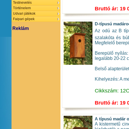
Testnevelés
Bruttó ár: 19 
Történelem
Udvari játékok
Faipari gépek
D-típusú madár
Reklám
Az odú az B t
szalakóta és bú
Megfelelő berepü
Berepülő nyílás:
legalább 20-22 c
Belső alapterüle
Kihelyezés: A me
Cikkszám: 12
Bruttó ár: 19 
A típusú madár 
A kistermetű cin