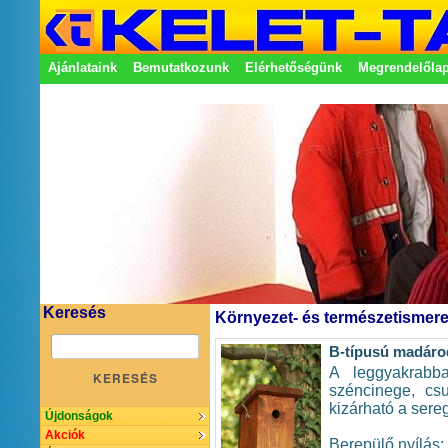
Ajánlataink
Bemutatkozunk
Elérhetőségünk
Megrendelőla
Adatkezelési nyilatkozat
Képviseletek
Keresés
Környezet- és természetismeret
B-típusú madár
A leggyakrabb
KERESÉS
széncinege, cs
kizárható a sereg
Újdonságok
Akciók
Berepülő nyílás: