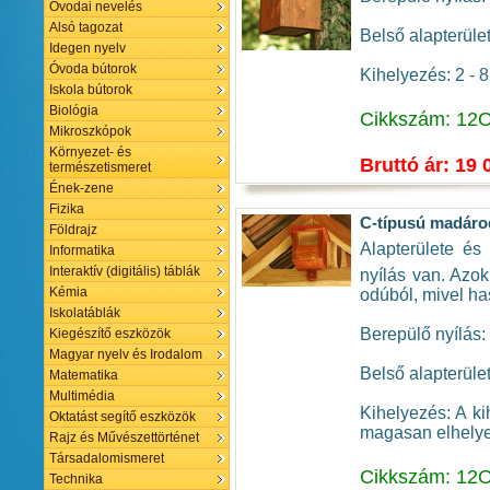
Óvodai nevelés
Alsó tagozat
Belső alapterüle
Idegen nyelv
Óvoda bútorok
Kihelyezés: 2 - 
Iskola bútorok
Biológia
Cikkszám: 12
Mikroszkópok
Környezet- és
Bruttó ár: 19 
természetismeret
Ének-zene
Fizika
C-típusú madár
Földrajz
Alapterülete és
Informatika
Interaktív (digitális) táblák
nyílás van. Azok
Kémia
odúból, mivel ha
Iskolatáblák
Berepülő nyílás: f
Kiegészítő eszközök
Magyar nyelv és Irodalom
Belső alapterüle
Matematika
Multimédia
Kihelyezés: A ki
Oktatást segítő eszközök
magasan elhelyez
Rajz és Művészettörténet
Társadalomismeret
Cikkszám: 12
Technika