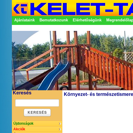
Ajánlataink
Bemutatkozunk
Elérhetőségünk
Megrendelőla
Adatkezelési nyilatkozat
Képviseletek
Keresés
Környezet- és természetismeret 
KERESÉS
Újdonságok
Akciók