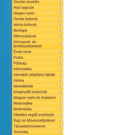
Óvodai nevelés
Alsó tagozat
Idegen nyelv
Óvoda bútorok
Iskola bútorok
Biológia
Mikroszkópok
Környezet- és
természetismeret
Ének-zene
Fizika
Földrajz
Informatika
Interaktív (digitális) táblák
Kémia
Iskolatáblák
Kiegészítő eszközök
Magyar nyelv és Irodalom
Matematika
Multimédia
Oktatást segítő eszközök
Rajz és Művészettörténet
Társadalomismeret
Technika