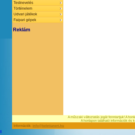
Testnevelés
Történelem
Udvari játékok
Faipari gépek
Reklám
A műszaki változtatás jogát fenntartjuk! A hon
A honlapon található információk é
Információk:
info@kelettanert.hu
x