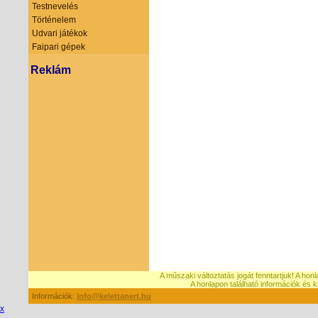
Testnevelés
Történelem
Udvari játékok
Faipari gépek
Reklám
A műszaki változtatás jogát fenntartjuk! A hon
A honlapon található információk é
Információk:
info@kelettanert.hu
x