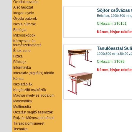
Óvodai nevelés
Alsó tagozat
Söjtör csővázas t
Idegen nyelv
Erősített. 1200x500 mm,
Óvoda bútorok
Cikkszám: 2T6151
Iskola bútorok
Biológia
Kérem, hívjon telefo
Mikroszkópok
Környezet- és
természetismeret
Tanulóasztal Suli
Ének-zene
1200x500 mm,(30x20 zár
Fizika
Cikkszám: 2T689
Földrajz
Informatika
Kérem, hívjon telefo
Interaktív (digitális) táblák
Kémia
Iskolatáblák
Kiegészítő eszközök
Magyar nyelv és Irodalom
Matematika
Multimédia
Oktatást segítő eszközök
Rajz és Művészettörténet
Társadalomismeret
Technika