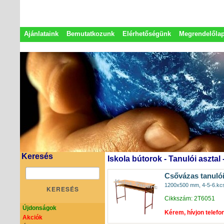
Ajánlataink
Bemutatkozunk
Elérhetőségünk
Megrendelőla
Adatkezelési nyilatkozat
Képviseletek
Keresés
Iskola bútorok - Tanulói asztal
Csővázas tanulói
1200x500 mm, 4-5-6.kcs.
KERESÉS
Cikkszám: 2T6051
Újdonságok
Kérem, hívjon telefo
Akciók