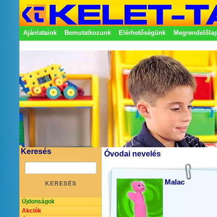
Ajánlataink
Bemutatkozunk
Elérhetőségünk
Megrendelőla
Adatkezelési nyilatkozat
Képviseletek
Keresés
Óvodai nevelés
Malac
KERESÉS
Újdonságok
Akciók