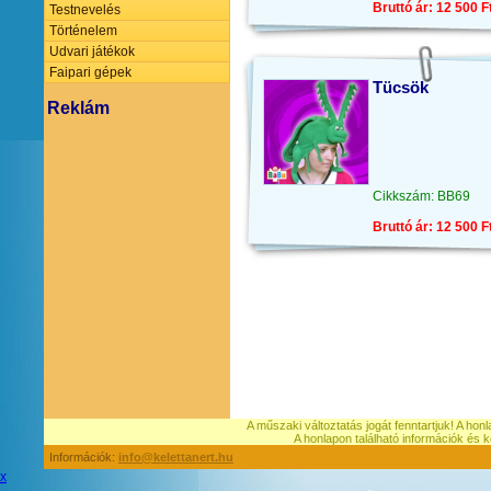
Bruttó ár: 12 500 F
Testnevelés
Történelem
Udvari játékok
Faipari gépek
Tücsök
Reklám
Cikkszám: BB69
Bruttó ár: 12 500 F
A műszaki változtatás jogát fenntartjuk! A hon
A honlapon található információk é
Információk:
info@kelettanert.hu
x