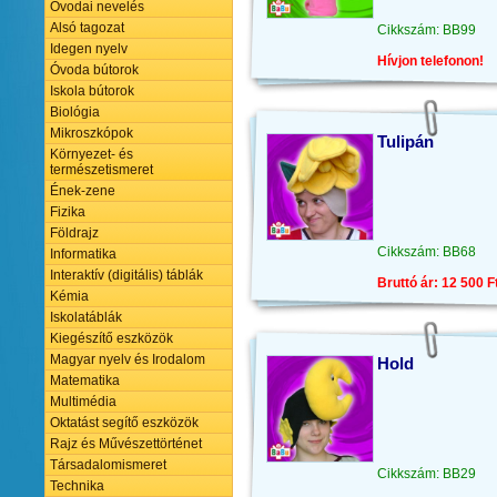
Óvodai nevelés
Alsó tagozat
Cikkszám: BB99
Idegen nyelv
Hívjon telefonon!
Óvoda bútorok
Iskola bútorok
Biológia
Mikroszkópok
Tulipán
Környezet- és
természetismeret
Ének-zene
Fizika
Földrajz
Cikkszám: BB68
Informatika
Interaktív (digitális) táblák
Bruttó ár: 12 500 F
Kémia
Iskolatáblák
Kiegészítő eszközök
Magyar nyelv és Irodalom
Hold
Matematika
Multimédia
Oktatást segítő eszközök
Rajz és Művészettörténet
Társadalomismeret
Cikkszám: BB29
Technika