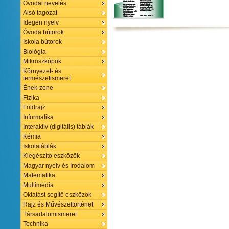
Óvodai nevelés
Alsó tagozat
Idegen nyelv
Óvoda bútorok
Iskola bútorok
Biológia
Mikroszkópok
Környezet- és
természetismeret
Ének-zene
Fizika
Földrajz
Informatika
Interaktív (digitális) táblák
Kémia
Iskolatáblák
Kiegészítő eszközök
Magyar nyelv és Irodalom
Matematika
Multimédia
Oktatást segítő eszközök
Rajz és Művészettörténet
Társadalomismeret
Technika