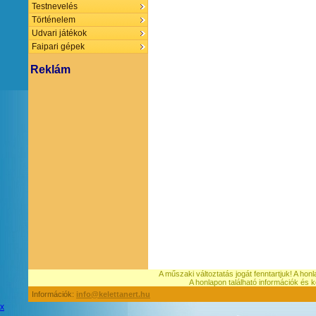
Testnevelés
Történelem
Udvari játékok
Faipari gépek
Reklám
A műszaki változtatás jogát fenntartjuk! A hon
A honlapon található információk é
Információk:
info@kelettanert.hu
x