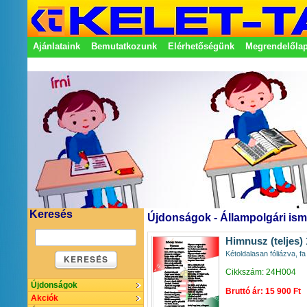
Ajánlataink
Bemutatkozunk
Elérhetőségünk
Megrendelőla
Adatkezelési nyilatkozat
Képviseletek
Keresés
Újdonságok - Állampolgári ism
Himnusz (teljes)
Kétoldalasan fóliázva, fa 
KERESÉS
Cikkszám: 24H004
Újdonságok
Bruttó ár: 15 900 Ft
Akciók