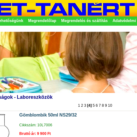
rhetőségünk
Megrendelőlap
Megrendelés és szállítás
Adatvédelmi 
etek
ságok - Laboreszközök
1
2
3
[4]
5
6
7
8
9
10
Gömblombik 50ml NS29/32
Cikkszám: 10L7006
Bruttó ár: 9 900 Ft