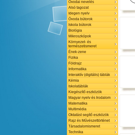
Óvodai nevelés
Alsó tagozat
Idegen nyelv
Óvoda bútorok
Iskola bútorok
Biológia
Mikroszkópok
Környezet- és
természetismeret
Ének-zene
Fizika
Földrajz
Informatika
Interaktív (digitális) táblák
Kémia
Iskolatáblák
Kiegészítő eszközök
Magyar nyelv és Irodalom
Matematika
Multimédia
Oktatást segítő eszközök
Rajz és Művészettörténet
Társadalomismeret
Technika