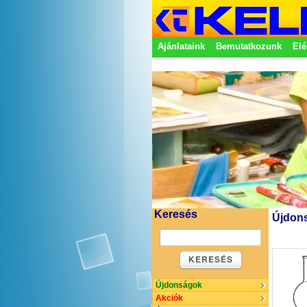
Ajánlataink
Bemutatkozunk
Elé
Adatkezelési nyilatkozat
Képvisel
Keresés
Újdon
KERESÉS
Újdonságok
Akciók