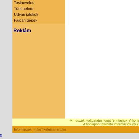
Testnevelés
Történelem
Udvari játékok
Faipari gépek
Reklám
A műszaki változtatás jogát fenntartjuk! A hon
A honlapon található információk é
Információk:
info@kelettanert.hu
x