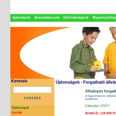
Ajánlataink
Bemutatkozunk
Elérhetőségünk
Megrendelőla
Adatkezelési nyilatkozat
Képviseletek
Keresés
Újdonságok - Forgatható állvá
Állványos forgat
A hagyományos táblamázz
KERESÉS
acéllemez.
Cikkszám: 2T077
Újdonságok
Akciók
Bruttó ár: 138 600 Ft