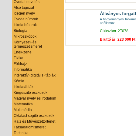
Óvodai nevelés
Alsó tagozat
Állványos forgat
Idegen nyelv
Óvoda bútorok
A hagyományos táblamázz
acéllemez.
Iskola bútorok
Biológia
Cikkszám: 2T078
Mikroszkópok
Bruttó ár: 223 000 Ft
Környezet- és
természetismeret
Ének-zene
Fizika
Földrajz
Informatika
Interaktív (digitális) táblák
Kémia
Iskolatáblák
Kiegészítő eszközök
Magyar nyelv és Irodalom
Matematika
Multimédia
Oktatást segítő eszközök
Rajz és Művészettörténet
Társadalomismeret
Technika