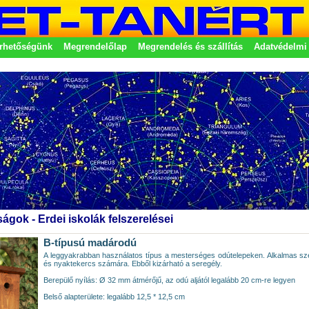
rhetőségünk
Megrendelőlap
Megrendelés és szállítás
Adatvédelmi 
etek
ágok - Erdei iskolák felszerelései
B-típusú madárodú
A leggyakrabban használatos típus a mesterséges odútelepeken. Alkalmas sz
és nyaktekercs számára. Ebből kizárható a seregély.
Berepülő nyílás: Ø 32 mm átmérőjű, az odú aljától legalább 20 cm-re legyen
Belső alapterülete: legalább 12,5 * 12,5 cm