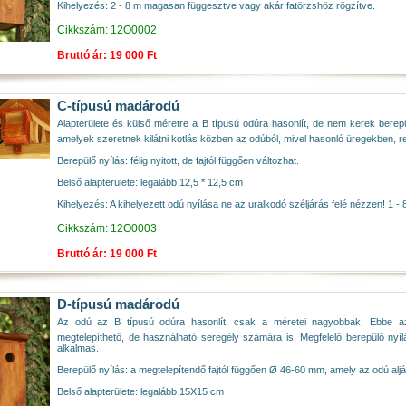
Kihelyezés: 2 - 8 m magasan függesztve vagy akár fatörzshöz rögzítve.
Cikkszám: 12O0002
Bruttó ár: 19 000 Ft
C-típusú madárodú
Alapterülete és külső méretre a B típusú odúra hasonlít, de nem kerek bere
amelyek szeretnek kilátni kotlás közben az odúból, mivel hasonló üregekben, 
Berepülő nyílás: félig nyitott, de fajtól függően változhat.
Belső alapterülete: legalább 12,5 * 12,5 cm
Kihelyezés: A kihelyezett odú nyílása ne az uralkodó széljárás felé nézzen! 1 -
Cikkszám: 12O0003
Bruttó ár: 19 000 Ft
D-típusú madárodú
Az odú az B típusú odúra hasonlít, csak a méretei nagyobbak. Ebbe 
megtelepíthető, de használható seregély számára is. Megfelelő berepülő nyíl
alkalmas.
Berepülő nyílás: a megtelepítendő fajtól függően Ø 46-60 mm, amely az odú aljá
Belső alapterülete: legalább 15X15 cm