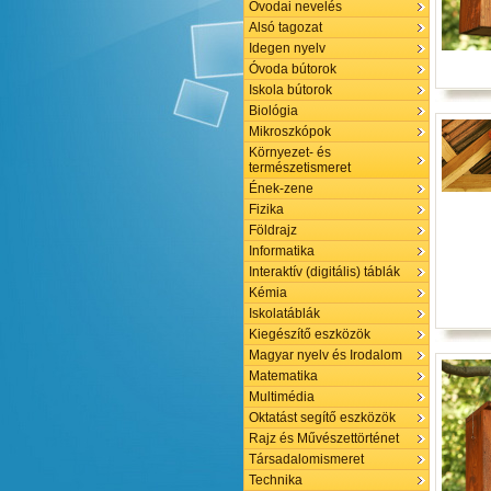
Óvodai nevelés
Alsó tagozat
Idegen nyelv
Óvoda bútorok
Iskola bútorok
Biológia
Mikroszkópok
Környezet- és
természetismeret
Ének-zene
Fizika
Földrajz
Informatika
Interaktív (digitális) táblák
Kémia
Iskolatáblák
Kiegészítő eszközök
Magyar nyelv és Irodalom
Matematika
Multimédia
Oktatást segítő eszközök
Rajz és Művészettörténet
Társadalomismeret
Technika