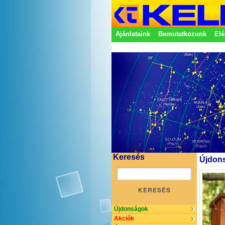
Ajánlataink
Bemutatkozunk
Elé
Adatkezelési nyilatkozat
Képvisel
Keresés
Újdons
KERESÉS
Újdonságok
Akciók