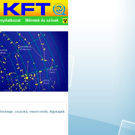
nyilatkozat
Méretek és színek
éncinege, csuszka, mezei veréb, légykapók