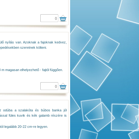
pülő nyílás van. Azoknak a fajoknak kedvez,
repedésekben szeretnek költeni.
 8 m magasan elhelyezhető - fajtól függően.
az odúba a szalakóta és búbos banka jól
ással füles kuvik és kék galamb részére is
tól legalább 20-22 cm-re legyen.