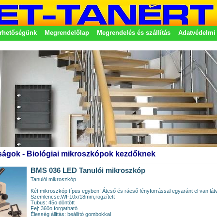
rhetőségünk
Megrendelőlap
Megrendelés és szállítás
Adatvédelmi 
etek
ágok - Biológiai mikroszkópok kezdőknek
BMS 036 LED Tanulói mikroszkóp
Tanulói mikroszkóp
Két mikroszkóp típus egyben! Áteső és ráeső fényforrással egyaránt el van lát
Szemlencse:WF10x/18mm,rögzített
Tubus: 45o döntött
Fej: 360o forgatható
Élesség állítás: beállító gombokkal