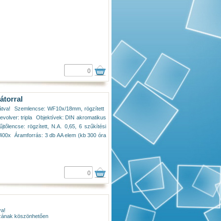
átorral
átva!  Szemlencse: WF10x/18mm, rögzített 
Revolver: tripla  Objektívek: DIN akromatikus
tőlencse: rögzített, N.A. 0,65, 6 szűkítési
s 400x  Áramforrás: 3 db AA elem (kb 300 óra
va!
ázának köszönhetően