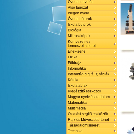
Óvodai nevelés
Alsó tagozat
Idegen nyelv
Óvoda bútorok
Iskola bútorok
Biológia
Mikroszkópok
Környezet- és
természetismeret
Ének-zene
Fizika
Földrajz
Informatika
Interaktív (digitális) táblák
Kémia
Iskolatáblák
Kiegészítő eszközök
Magyar nyelv és Irodalom
Matematika
Multimédia
Oktatást segítő eszközök
Rajz és Művészettörténet
Társadalomismeret
Technika