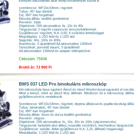
könnyen használható akár terepi körülmények között is.
szemlencse: WF10x/18mm, rögzített
Tubus: 45°-ban döntött
Fej: 360°-ban forgatható
Élesség állítás: beállító gombokkal
Revolver: tripla
Objektívek: DIN akromatikus 4x, 10x és 40x
Tárgyasztal: 2 rögzítő csipesszel, lencsevédelemmel
Gyűjtőlencse: rögzített, N.A. 0,65, 6 szűkítési lehetőséggel
Megvilágítás: 1 LED felül és 1 LED alul
Nagyítás: 40x, 100x és 400x
Áramforrás: 3 újratölthető AA akkumulátor 1300mA
Tartozékok: porvédő takaró, 3 újratölthető
AA akkumulátor 1300mA és adapter töltésjelzővel
Cikkszám: 75938
Bruttó ár: 72 900 Ft
BMS 037 LED Pro binokuláris mikroszkóp
Két mikroszkóp típus egyben! Áteső és ráeső fényforrással egyaránt el van lát
Mind a beeső, mind az áteső fény állítható. Mindezen túl a mikroszkóp állít
gyűjtőlencsével is rendelkezik.
Szemlencse: WF10x/18mm, rögzített, dioptria állítással és pupilla-távolság állítá
Tubus: binokuláris, 45°-ban döntött
Fej: 360°-ban forgatható
Élesség állítás: finom és durva beállító gombokkal
Revolver: négyes
Objektívek: DIN akromatikus 4x, 10x, 40x és 100x (olaj immerziós)
Tárgyasztal: beépített alsó állású, koaxiális vezérlésű, mechanikus tárgyaszt
Gyűjtőlencse: spirális, Abbe-gyűjtőlencse N.A. 1,25, állítható magasságú
Megvilágítás: 1 LED felül és 1 LED alul