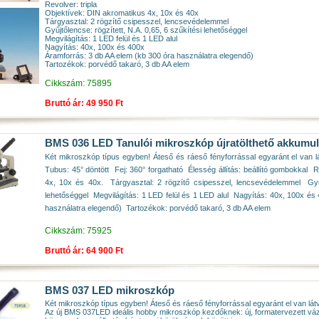
Revolver: tripla
Objektívek: DIN akromatikus 4x, 10x és 40x
Tárgyasztal: 2 rögzítő csipesszel, lencsevédelemmel
Gyűjtőlencse: rögzített, N.A. 0,65, 6 szűkítési lehetőséggel
Megvilágítás: 1 LED felül és 1 LED alul
Nagyítás: 40x, 100x és 400x
Áramforrás: 3 db AA elem (kb 300 óra használatra elegendő)
Tartozékok: porvédő takaró, 3 db AA elem
Cikkszám: 75895
Bruttó ár: 49 950 Ft
BMS 036 LED Tanulói mikroszkóp újratölthető akkumul
Két mikroszkóp típus egyben! Áteső és ráeső fényforrással egyaránt el van l
Tubus: 45° döntött  Fej: 360° forgatható  Élesség állítás: beállító gombokkal  
4x, 10x és 40x.  Tárgyasztal: 2 rögzítő csipesszel, lencsevédelemmel  Gyűj
lehetőséggel  Megvilágítás: 1 LED felül és 1 LED alul  Nagyítás: 40x, 100x é
használatra elegendő)  Tartozékok: porvédő takaró, 3 db AA elem
Cikkszám: 75925
Bruttó ár: 64 900 Ft
BMS 037 LED mikroszkóp
Két mikroszkóp típus egyben! Áteső és ráeső fényforrással egyaránt el van lát
Az új BMS 037LED ideális hobby mikroszkóp kezdőknek: új, formatervezett v