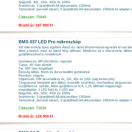
Nagyítás: 40x, 100x, 400x és 1000x
Áramforrás: 3 újratölthető AA akkumulátor 1300mA
Tartozékok: porvédő takaró, 3 újratölthető AA akkumulátor 1300mA és adapter tö
Cikkszám: 75940
Bruttó ár: 187 900 Ft
BMS 037 LED Pro mikroszkóp
Két mikroszkóp típus egyben! Áteső és ráeső fényforrással egyaránt el van lát
Mind a beeső, mind az áteső fény állítható. Mindezen túl a mikroszkóp állít
gyűjtőlencsével is rendelkezik
Szemlencse: WF10x/18mm, rögzített
Tubus: 45°-ban döntött
Fej: 360°-ban forgatható
Élesség állítás: finom és durva beállító gombokkal
Revolver: négyes
Objektívek: DIN akromatikus 4x, 10x, 40x és 100x (olaj immerziós)
Tárgyasztal: beépített alsó állású, koaxiális vezérlésű, mechanikus tárgyaszt
Gyűjtőlencse: spirális, Abbe-gyűjtőlencse N.A. 1,25, állítható magasságú
megvilágítás: 1 LED felül és 1 LED alul
Nagyítás: 40x, 100x, 400x és 1000x
Áramforrás: 3 újratölthető AA akkumulátor 1300mA
Tartozékok: porvédő takaró, 3 újratölthető AA akkumulátor 1300mA és adapter tö
Cikkszám: 75939
Bruttó ár: 128 900 Ft