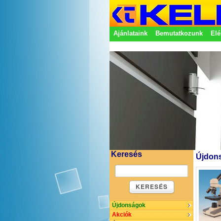
Ajánlataink
Bemutatkozunk
Elé
Adatkezelési nyilatkozat
Képvisel
Keresés
Újdons
KERESÉS
Újdonságok
Akciók