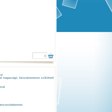
va!
ható magasságú, fokozatmentesen szűkíthető
ssal
al lencsevédelemmel