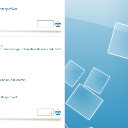
ltésjelzővel
va!
ható magasságú, fokozatmentesen szűkíthető
al lencsevédelemmel
ltésjelzővel