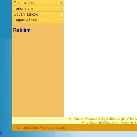
Testnevelés
Történelem
Udvari játékok
Faipari gépek
Reklám
A műszaki változtatás jogát fenntartjuk! A hon
A honlapon található információk é
Információk:
info@kelettanert.hu
x