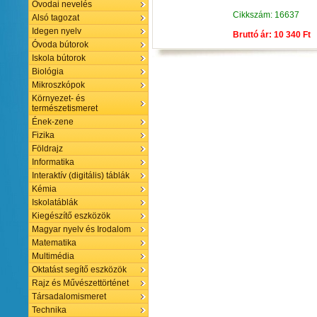
Óvodai nevelés
Cikkszám: 16637
Alsó tagozat
Idegen nyelv
Bruttó ár: 10 340 Ft
Óvoda bútorok
Iskola bútorok
Biológia
Mikroszkópok
Környezet- és
természetismeret
Ének-zene
Fizika
Földrajz
Informatika
Interaktív (digitális) táblák
Kémia
Iskolatáblák
Kiegészítő eszközök
Magyar nyelv és Irodalom
Matematika
Multimédia
Oktatást segítő eszközök
Rajz és Művészettörténet
Társadalomismeret
Technika