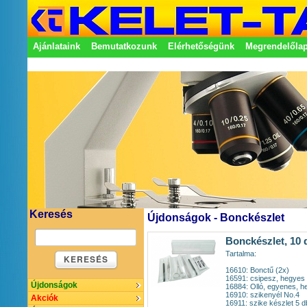
Ajánlataink
Bemutatkozunk
Elérhetőségünk
Megrendelőla
Adatkezelési nyilatkozat
Képviseletek
Keresés
Újdonságok - Bonckészlet
Bonckészlet, 10
Tartalma:
KERESÉS
16610: Bonctű (2x)
16591: csipesz, hegyes
Újdonságok
16884: Olló, egyenes, 
16910: szikenyél No.4
Akciók
16911: szike készlet 5 db