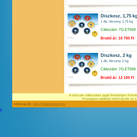
Diszkosz, 1,75 k
1 db, Verseny 1,75 kg
Cikkszám: 7G-ET068
Bruttó ár: 10 790 Ft
Diszkosz, 2 kg
1 db, Verseny 2 kg.
Cikkszám: 7G-ET069
Bruttó ár: 12 100 Ft
A műszaki változtatás jogát fenntartjuk! A hon
A honlapon található információk é
Információk:
info@kelettanert.hu
x