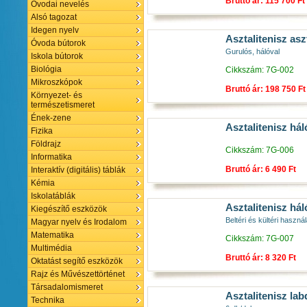
Bruttó ár: 115 700 Ft
Óvodai nevelés
Alsó tagozat
Idegen nyelv
Asztalitenisz aszt
Óvoda bútorok
Gurulós, hálóval
Iskola bútorok
Biológia
Cikkszám: 7G-002
Mikroszkópok
Bruttó ár: 198 750 Ft
Környezet- és
természetismeret
Ének-zene
Asztalitenisz há
Fizika
Földrajz
Cikkszám: 7G-006
Informatika
Bruttó ár: 6 490 Ft
Interaktív (digitális) táblák
Kémia
Iskolatáblák
Asztalitenisz hál
Kiegészítő eszközök
Beltéri és kültéri haszná
Magyar nyelv és Irodalom
Matematika
Cikkszám: 7G-007
Multimédia
Bruttó ár: 8 320 Ft
Oktatást segítő eszközök
Rajz és Művészettörténet
Társadalomismeret
Asztalitenisz lab
Technika