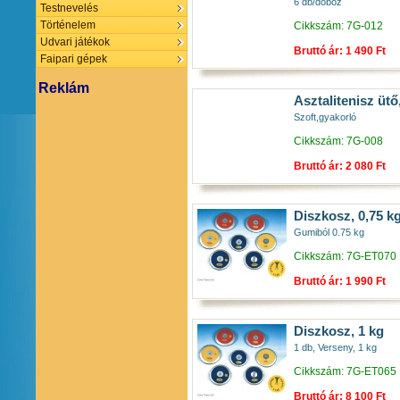
6 db/doboz
Testnevelés
Történelem
Cikkszám: 7G-012
Udvari játékok
Bruttó ár: 1 490 Ft
Faipari gépek
Reklám
Asztalitenisz ütő
Szoft,gyakorló
Cikkszám: 7G-008
Bruttó ár: 2 080 Ft
Diszkosz, 0,75 k
Gumiból 0.75 kg
Cikkszám: 7G-ET070
Bruttó ár: 1 990 Ft
Diszkosz, 1 kg
1 db, Verseny, 1 kg
Cikkszám: 7G-ET065
Bruttó ár: 8 100 Ft