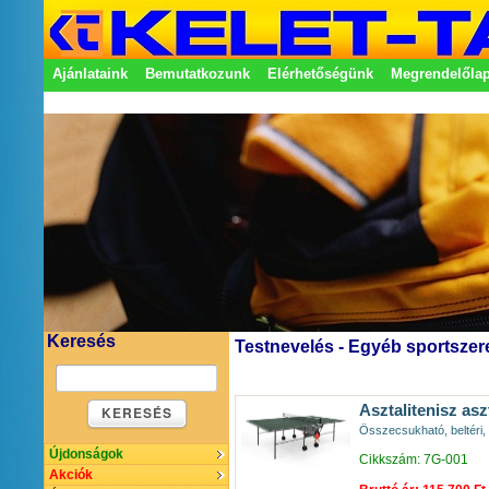
Ajánlataink
Bemutatkozunk
Elérhetőségünk
Megrendelőla
Adatkezelési nyilatkozat
Képviseletek
Keresés
Testnevelés - Egyéb sportszer
Asztalitenisz asz
KERESÉS
Összecsukható, beltéri, 
Újdonságok
Cikkszám: 7G-001
Akciók