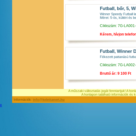
Futball, bőr, 5, 
Winner Speedy Futball l
Méret: 5-ös, kültéri és b
Cikkszám: 7G-LA001
Kérem, hívjon telefo
Futball, Winner 
Fékezett pattanású futbal
Cikkszám: 7G-LA002
Bruttó ár: 9 100 Ft
A műszaki változtatás jogát fenntartjuk! A hon
A honlapon található információk é
Információk:
info@kelettanert.hu
x