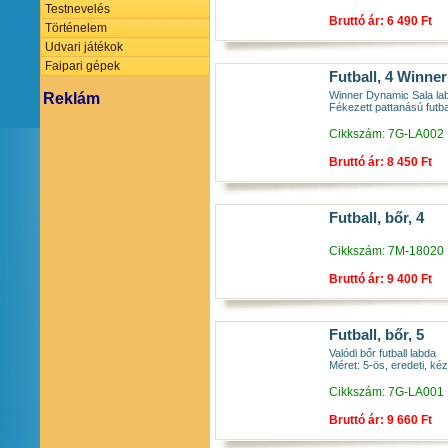
Testnevelés
Bruttó ár: 6 490 Ft
Történelem
Udvari játékok
Faipari gépek
Futball, 4 Winne
Winner Dynamic Sala la
Reklám
Fékezett pattanású futbal
Cikkszám: 7G-LA002
Bruttó ár: 8 450 Ft
Futball, bőr, 4
Cikkszám: 7M-18020
Bruttó ár: 9 400 Ft
Futball, bőr, 5
Valódi bőr futball labda
Méret: 5-ös, eredeti, kézz
Cikkszám: 7G-LA001
Bruttó ár: 9 660 Ft