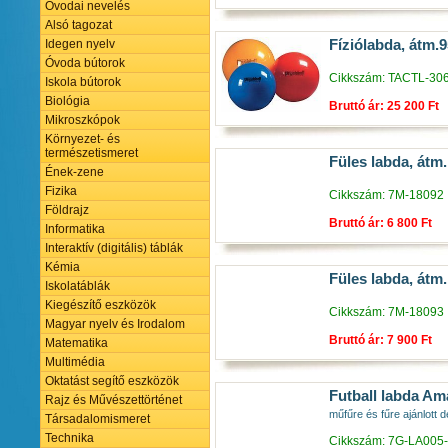
Óvodai nevelés
Alsó tagozat
Fíziólabda, átm.
Idegen nyelv
Óvoda bútorok
Cikkszám: TACTL-30
Iskola bútorok
Biológia
Bruttó ár: 25 200 Ft
Mikroszkópok
Környezet- és
természetismeret
Füles labda, átm
Ének-zene
Fizika
Cikkszám: 7M-18092
Földrajz
Bruttó ár: 6 800 Ft
Informatika
Interaktív (digitális) táblák
Kémia
Füles labda, átm
Iskolatáblák
Kiegészítő eszközök
Cikkszám: 7M-18093
Magyar nyelv és Irodalom
Bruttó ár: 7 900 Ft
Matematika
Multimédia
Oktatást segítő eszközök
Futball labda Am
Rajz és Művészettörténet
műfűre és fűre ajánlott 
Társadalomismeret
Technika
Cikkszám: 7G-LA005-