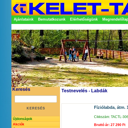
Ajánlataink
Bemutatkozunk
Elérhetőségünk
Megrendelőla
Adatkezelési nyilatkozat
Képviseletek
Keresés
Testnevelés - Labdák
Fíziólabda, átm.
KERESÉS
Cikkszám: TACTL-30
Újdonságok
Akciók
Bruttó ár: 27 290 Ft